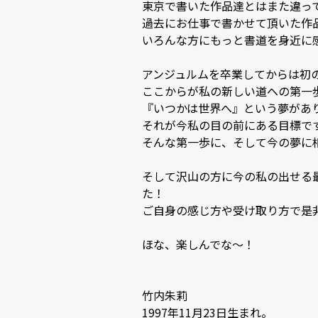
東京で書いた作品達とはまた違って
過去にお仕事で書かせて頂いた作
いろんな方にもっと書道を身近に感
アンジュルムを卒業してからは初の個
ここからが私の新しい道への第一歩で
『いつかは世界へ』という夢があり
それが今私の目の前にある目標です。
そんな第一歩に、そして今の夢に相
そして沢山の方に今の私の出せる
た！

ご自身の感じ方や受け取り方で是非
ほな、楽しんでな〜！

竹内朱莉

1997年11月23日生まれ。
