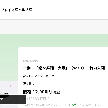
ヘルプ
トプレイス
EMERGING
一歩 「煌々舞踊 大阪」（ver.1） | 竹内朱莉
含まれるアイテム数: 1点
販売数
0
価格 12,000円
(税込)
0.038863 ETH
*
了
*現時点での参考価格です。レートは
15秒
ごとに変動します。