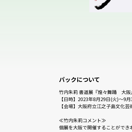
パックについて
竹内朱莉 書道展『煌々舞踊　大阪』
【日時】2023年8月29日(火)～9月3日
【会場】大阪府立江之子島文化芸術創
≪竹内朱莉コメント≫

個展を大阪で開催することができ本