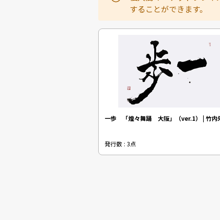
することができます。
一歩 「煌々舞踊 大阪」（ver.1） | 竹内
発行数 : 3点