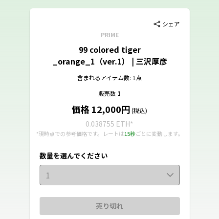
シェア
PRIME
99 colored tiger
_orange_1（ver.1） | 三沢厚彦
含まれるアイテム数: 1点
販売数
1
価格 12,000円
(税込)
0.038755 ETH
*
*現時点での参考価格です。レートは
15秒
ごとに変動します。
数量を選んでください
1
売り切れ