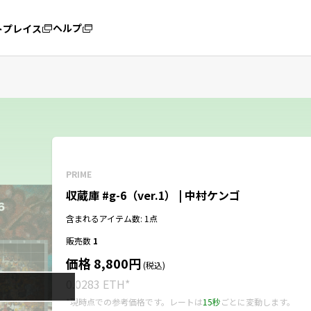
ヘルプ
トプレイス
PRIME
収蔵庫 #g-6（ver.1） | 中村ケンゴ
含まれるアイテム数: 1点
販売数
1
価格 8,800円
(税込)
0.0283 ETH
*
*現時点での参考価格です。レートは
15秒
ごとに変動します。