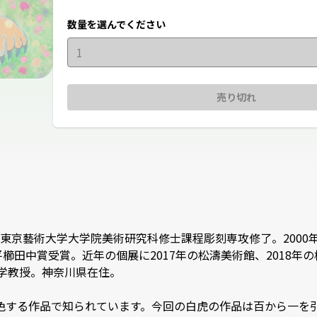
数量を選んでください
1
売り切れ
9年、東京藝術大学大学院美術研究科修士課程彫刻専攻修了。200
0回平櫛田中賞受賞。近年の個展に2017年の松濤美術館、2018
教授。神奈川県在住。

色する作品で知られています。今回の白虎の作品は百から一を