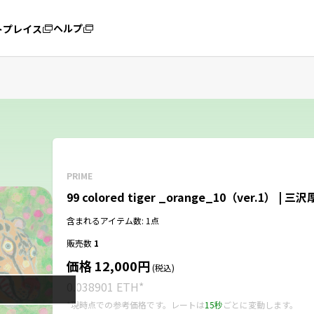
ヘルプ
トプレイス
PRIME
99 colored tiger _orange_10（ver.1） | 三
含まれるアイテム数: 1点
販売数
1
価格 12,000円
(税込)
0.038901 ETH
*
*現時点での参考価格です。レートは
15秒
ごとに変動します。