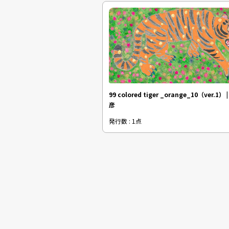
99 colored tiger _orange_10（ver.1）
彦
発行数 : 1点